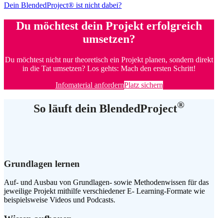
Dein BlendedProject® ist nicht dabei?
Du möchtest dein Projekt erfolgreich
umsetzen?
Du möchtest nicht nur theoretisch ein Projekt planen, sondern direkt
in die Tat umsetzen? Los gehts: Mach den ersten Schritt!
Infomaterial anfordern
Platz sichern
®
So läuft dein
BlendedProject
Grundlagen lernen
Auf- und Ausbau von Grundlagen- sowie Methodenwissen für das
jeweilige Projekt mithilfe verschiedener E- Learning-Formate wie
beispielsweise Videos und Podcasts.